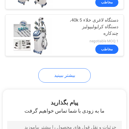
مخاطب
21
ماشین حذف عنکبوت
دستگاه لاغری خلاء 40k 5،
دستگاه کرایولیپولیز
چندکاره
negotiable MOQ:1
مخاطب
119
بیشتر ببینید
دستگاه لاغری خلاء
پیام بگذارید
ما به زودی با شما تماس خواهیم گرفت
29