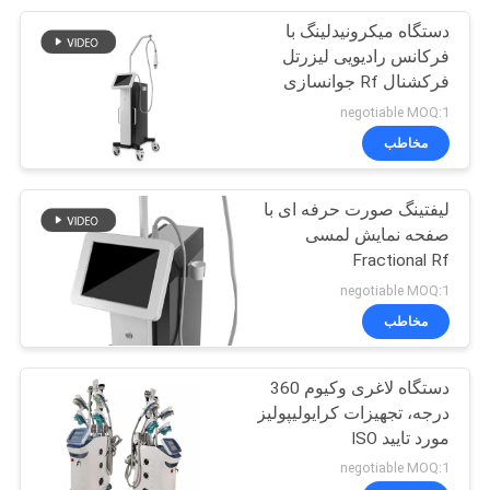
دستگاه میکرونیدلینگ با
46
فرکانس رادیویی لیزرتل
دستگاه ND Yag
فرکشنال Rf جوانسازی
پوست
negotiable MOQ:1
Laser Tattoo
مخاطب
Removal
لیفتینگ صورت حرفه ای با
صفحه نمایش لمسی
Fractional Rf
57
Microneedle Skin
negotiable MOQ:1
دستگاه لیزر کسری
Tightening Face Machine
مخاطب
جزئی CO2
دستگاه لاغری وکیوم 360
درجه، تجهیزات کرایولیپولیز
مورد تایید ISO
negotiable MOQ:1