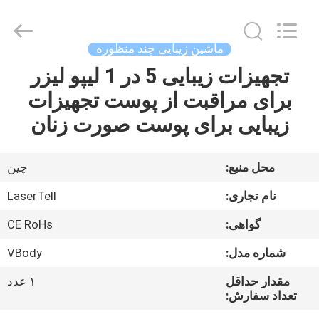
،
دستگاه
زیبایی
صورت
،
ماشین زیبایی چند منظوره
لیزر
موهای
زائد
تجهیزات زیبایی 5 در 1 لیپو لیزر
صفحه
بدن
تامین
برای مراقبت از پوست تجهیزات
اصلی
کننده.
Copyright
©
زیبایی برای پوست صورت زنان
2015
-
محصولات
2025
shrlasermachine.com.
All
محل منبع:
چين
Rights
Reserved.
درباره
Developed
نام تجاری:
LaserTell
by
ECER
ما
گواهی:
CE RoHs
شماره مدل:
VBody
تور
کارخانه
مقدار حداقل
۱ عدد
تعداد سفارش: