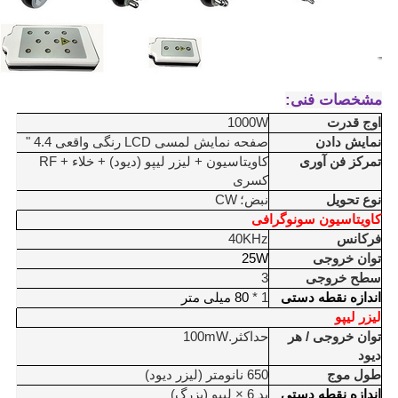
مشخصات فنی:
اوج قدرت
1000W
نمایش دادن
صفحه نمایش لمسی LCD رنگی واقعی 4.4 "
تمرکز فن آوری
کاویتاسیون + لیزر لیپو (دیود) + خلاء + RF
کسری
نوع تحویل
نبض؛
CW
کاویتاسیون سونوگرافی
فرکانس
40KHz
توان خروجی
25W
سطح خروجی
3
اندازه نقطه دستی
1 *
80 میلی متر
لیزر لیپو
توان خروجی / هر
حداکثر.100mW
دیود
طول موج
650 نانومتر (لیزر دیود)
اندازه نقطه دستی
پد 6 × لیپو (بزرگ)