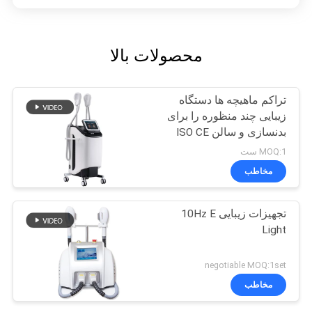
محصولات بالا
تراکم ماهیچه ها دستگاه
زیبایی چند منظوره را برای
بدنسازی و سالن ISO CE
FDA افزایش می دهد
MOQ:1 ست
مخاطب
تجهیزات زیبایی 10Hz E
Light
negotiable MOQ:1set
مخاطب