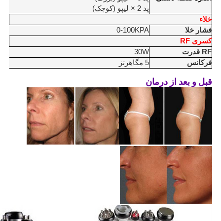
پد 2 × لیپو (کوچک)
خلاء
فشار خلا
0-100KPA
کسری RF
RF قدرت
30W
فرکانس
5 مگاهرتز
قبل و بعد از درمان