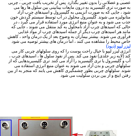
عصبی و عضلانی را بدون تغییر بگذارد.
پس از تخریب بافت چربی ، چربی
به صورت تری گلیسیرید به درون مایعات بینابینی بین سلول ها رها می
شود ، جایی که به صورت آنزیمی به گلیسرول و اسیدهای چرب آزاد
متابولیزه می شوند.
گلیسرول محلول در آب توسط سیستم گردش خون
جذب می شود و به عنوان منبع انرژی مورد استفاده قرار می گیرد ، در
حالی که اسیدهای چرب آزاد نامحلول به کبد منتقل می شوند ، جایی که
مانند هر اسیدهای چرب دیگر از جمله اسیدهای چرب از مواد غذایی
فرآوری می شوند.
بیشتر بیماران به وضوح بعد از یک درمان واحد ، کاهش
خاص محیط را مشاهده می کنند ، اما درمان های بیشتر توصیه می شود.
لیزر لیپو (دیود)
انرژی لیزر لیپو با خیال راحت پوست را که روی سلولهای چربی کار می
کند (لایه زیر جلدی) نفوذ می کند.
پس از نفوذ سلول ها ، اسیدهای چرب ،
آب و گلیسرول یا تری گلیسیرید را آزاد می کنند.
تری گلیسیریدهایی که از
سلولهای چربی و بدن آزاد می شوند به عنوان منبع انرژی استفاده می
شوند.
سلولهای چربی بطور چشمگیری کاهش می یابند که منجر به از بین
رفتن اینچ و از بین بردن سلولیت می شود.