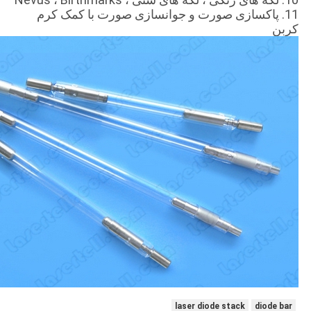
11. پاکسازی صورت و جوانسازی صورت با کمک کرم
کربن
laser diode stack
diode bar