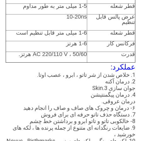
قطر شعله
1-5 میلی متر به طور مداوم
عرض پالس قابل
10-20ns
تنظیم
قطر شعله
1-6 میلی متر قابل تنظیم است
فرکانس کار
1-6 هرتز
قدرت
AC 220/110 V ، 50/60 هرتز.
عملکرد:
1. خلاص شدن از شر تاتو ، ابرو ، عصب اوتا.
2. درمان آکنه
جوان سازی 3.Skin
4. درمان پیگمنتیشن
درمان عروقی.
۶- درمان و چروک های صاف و صاف را انجام دهید
7. دستگاه حذف تاتو حرفه ای برای فروش
8- خالکوبی تاتو و تاتو ابرو و برداشتن خط چشم
9. ضایعات رنگدانه ای متنوع از جمله پرنده ها ، لکه های
خورشید ،
10. لکه های رنگی ، لکه های سنی ، Nevus ، Birthmarks