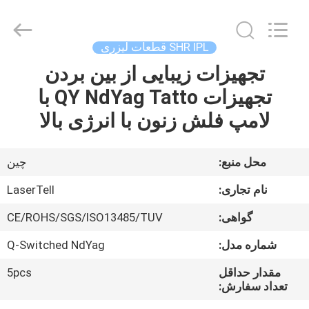
پشته
دیود
لیزری
supplier.
Copyright
SHR IPL قطعات لیزری
©
2015
-
تجهیزات زیبایی از بین بردن
صفحه
2025
Beijing
تجهیزات QY NdYag Tatto با
اصلی
LaserTell
Medical
Co.,
لامپ فلش زنون با انرژی بالا
Ltd..
All
محصولات
Rights
Reserved.
Developed
محل منبع:
چين
by
ECER
درباره
نام تجاری:
LaserTell
ما
گواهی:
CE/ROHS/SGS/ISO13485/TUV
شماره مدل:
Q-Switched NdYag
تور
کارخانه
مقدار حداقل
5pcs
تعداد سفارش: