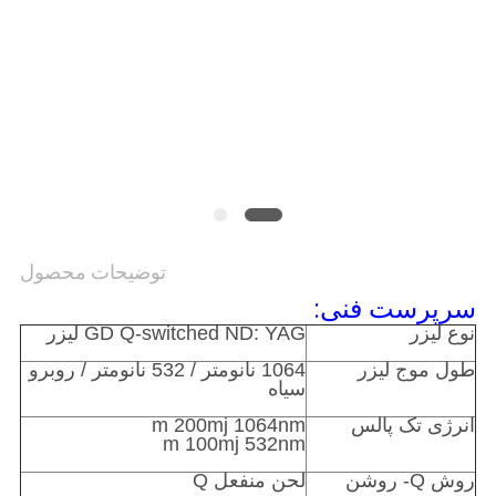
توضیحات محصول
سرپرست فنی:
نوع لیزر
GD Q-switched ND: YAG لیزر
طول موج لیزر
1064 نانومتر / 532 نانومتر / روبرو
سیاه
انرژی تک پالس
m 200mj 1064nm
m 100mj 532nm
روش Q- روشن
لحن منفعل Q