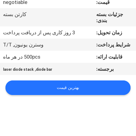
قیمت:
negotiable
کنترل
کیفیت
جزئیات بسته
کارتن بسته
بندی:
نقشه
زمان تحویل:
3 روز کاری پس از دریافت پرداخت
سایت
شرایط پرداخت:
وسترن یونیون, T/T
قابلیت ارائه:
500pcs در هر ماه
PRIVACY
برجسته:
,
laser diode stack
diode bar
POLICY
بهترین قیمت