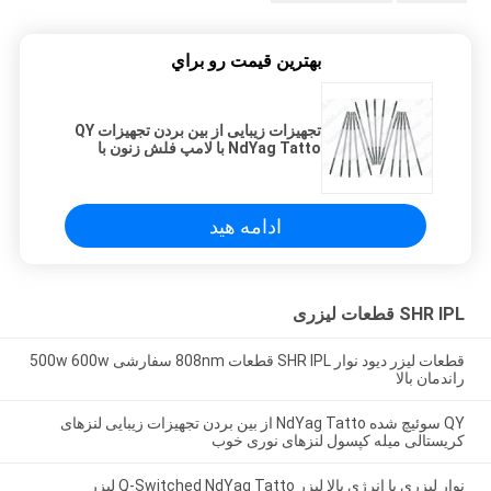
بهترين قيمت رو براي
تجهیزات زیبایی از بین بردن تجهیزات QY
NdYag Tatto با لامپ فلش زنون با
انرژی بالا
ادامه هید
SHR IPL قطعات لیزری
قطعات لیزر دیود نوار SHR IPL قطعات 808nm سفارشی 500w 600w
راندمان بالا
QY سوئیچ شده NdYag Tatto از بین بردن تجهیزات زیبایی لنزهای
کریستالی میله کپسول لنزهای نوری خوب
نوار لیزری با انرژی بالا لیزر Q-Switched NdYag Tatto لیزر