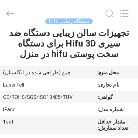
بستی
hifu،
دستگاه
hifu
قابل
دستگاه زیبایی Hifu
حمل
supplier.
Copyright
تجهیزات سالن زیبایی دستگاه ضد
صفحه
©
2015
سیری Hifu 3D برای دستگاه
اصلی
-
2025
Beijing
سخت پوستی hifu در منزل
LaserTell
Medical
محصولات
Co.,
Ltd..
All
محل منبع:
چین (طراحی شده در انگلستان)
Rights
Reserved.
درباره
Developed
نام تجاری:
LaserTell
by
ECER
ما
گواهی:
CE/ROHS/SGS/ISO13485/TUV
شماره مدل:
iFace
تور
کارخانه
مقدار حداقل
1set
تعداد سفارش: