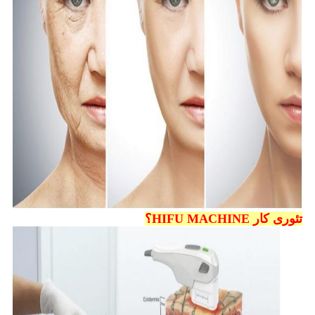
تئوری کار HIFU MACHINE؟