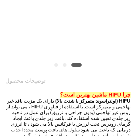
توضیحات محصول
چرا HIFU ماشین
بهترین است؟
HIFU (اولتراسوند متمرکز با شدت بالا)
دارای یک مزیت نافذ غیر
تهاجمی و متمرکز است.
با
استفاده از
فناوری HIFU ،
می تواند از
روش غیر تهاجمی (بدون جراحی یا تزریق) برای عمل در ناحیه
زیر جلدی تعیین شده استفاده کند.
بافت
زیر جلدی
باعث ایجاد
گرمای زودرس تحت لرزش با فرکانس بالا می شود ، تا انرژی
درمانی که باعث می شود
سلول های بافت
پوست
مجددا جذب
شوند.
این ماده به طور مستقیم به بافتهای عمیق تر گرم می