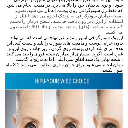
شود ، و بوی بد دهان خود را بالا می برد. در مطب انجام می شود
که فقط ژل سونوگرافی روی
پوست
اعمال
می شود.
تصویر
صفحه نمایش سونوگرافی به پزشک اجازه می دهد تا قبل از
استفاده از انرژی بر
روی بافت هدفمند
، سطح درمان را تجسم
کند.
بسته به ناحیه (های) معالجه شده ، از 45 تا 90 دقیقه طول
می کشد.
این یک سونوگرافی ایمن و مؤثر غیر تهاجمی است که می تواند
بدون
خرابی
پوست و
ماهیچه های
صورت را بلند و سفت کند
.
این
هدف برای بلند کردن پوست روی گردن ، زیر چانه ، روی ابرو و
غیره است.
اگرچه بسیاری از بیماران
نتیجه
فوری را
بلند می کنند
، نتیجه نهایی یک شبه اتفاق نمی افتد ، اما به تدریج با گذشت
زمان انجام می شود.
برای
جوان سازی
مطلوب می تواند 2-3 ماه
طول بکشد
.