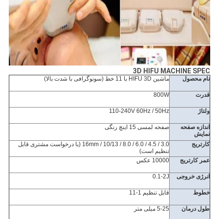
3D HIFU MACHINE
SPEC
نام محصول
ماشین HIFU 3D با 11 خط (سونوگرافی با شدت بالا)
قدرت
800W
ولتاژ
110-240V 60Hz / 50Hz
اندازه صفحه
صفحه لمسی 15 اینچ رنگی
نمایش
کارتریج
3.0 / 4.5 / 6.0 / 8.0 / 10/13 / 16mm (با درخواست مشتری قابل
تنظیم است)
عمر کارتریج
10000 عکس
انرژی خروجی
0.1-2J
خطوط
قابل تنظیم 1-11
طول درمان
5-25 میلی متر