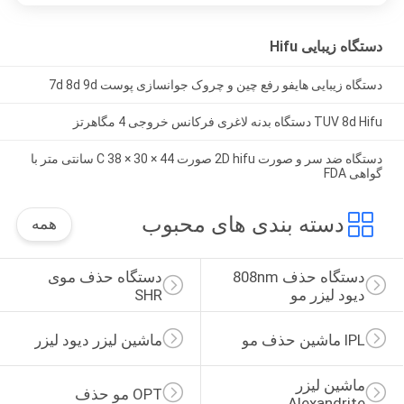
دستگاه زیبایی Hifu
دستگاه زیبایی هایفو رفع چین و چروک جوانسازی پوست 7d 8d 9d
TUV 8d Hifu دستگاه بدنه لاغری فرکانس خروجی 4 مگاهرتز
دستگاه ضد سر و صورت 2D hifu صورت 44 × 30 × 38 C سانتی متر با
گواهی FDA
دسته بندی های محبوب
همه
دستگاه حذف 808nm 
دستگاه حذف موی 
دیود لیزر مو
SHR
IPL ماشین حذف مو
ماشین لیزر دیود لیزر
ماشین لیزر 
OPT مو حذف
Alexandrite