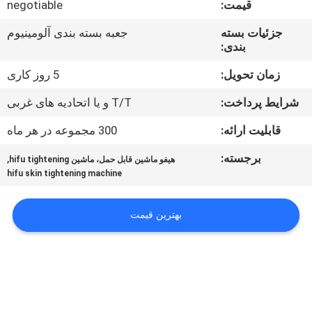
قیمت:
negotiable
کنترل
کیفیت
جزئیات بسته
جعبه بسته بندی آلومینیوم
بندی:
نقشه
زمان تحویل:
5 روز کاری
سایت
شرایط پرداخت:
T/T و یا اتحادیه های غربی
قابلیت ارائه:
300 مجموعه در هر ماه
PRIVACY
برجسته:
,
هیفو ماشین قابل حمل، ماشین hifu tightening
POLICY
hifu skin tightening machine
بهترین قیمت